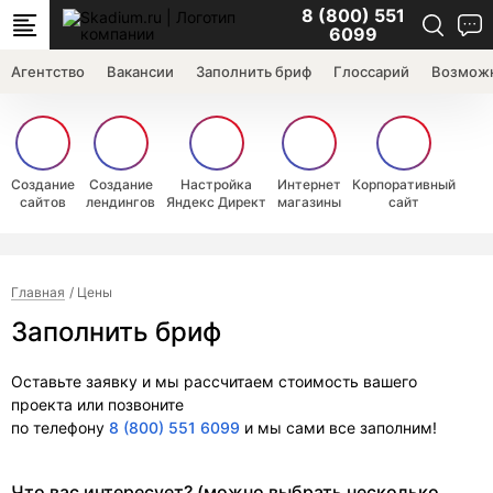
8 (800) 551
6099
Агентство
Вакансии
Заполнить бриф
Глоссарий
Возможн
Создание
Создание
Настройка
Интернет
Корпоративный
сайтов
лендингов
Яндекс Директ
магазины
сайт
Главная
Цены
Заполнить бриф
Оставьте заявку и мы рассчитаем стоимость вашего
проекта или позвоните
по телефону
8 (800) 551 6099
и мы сами все заполним!
Что вас интересует? (можно выбрать несколько